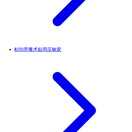
粘扣带魔术贴用压敏胶