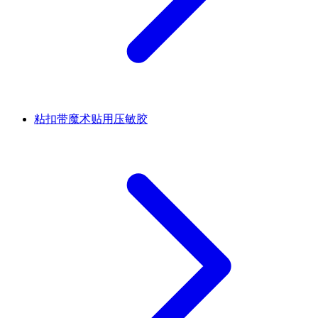
粘扣带魔术贴用压敏胶