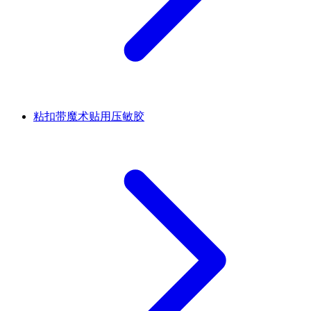
粘扣带魔术贴用压敏胶