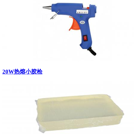
20W热熔小胶枪