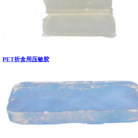
PET折盒用压敏胶