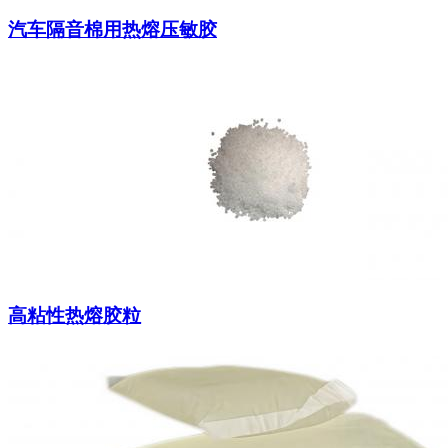
汽车隔音棉用热熔压敏胶
高粘性热熔胶粒