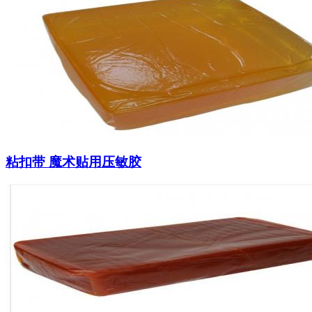
粘扣带 魔术贴用压敏胶